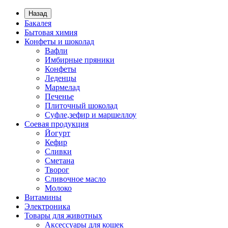
Назад
Бакалея
Бытовая химия
Конфеты и шоколад
Вафли
Имбирные пряники
Конфеты
Леденцы
Мармелад
Печенье
Плиточный шоколад
Суфле,зефир и маршеллоу
Соевая продукция
Йогурт
Кефир
Сливки
Сметана
Творог
Сливочное масло
Молоко
Витамины
Электроника
Товары для животных
Аксессуары для кошек