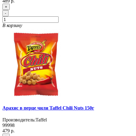
489 р.
+
-
В корзину
Арахис в перце чили Taffel Chili Nuts 150г
Производитель:
Taffel
99998
479 р.