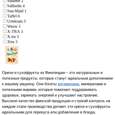
Sallinen
2
Salliselta
4
Sun-Maid
1
Taffel
6
Urtekram
3
Waow
1
X-TRA
3
X-tra
3
Xtra
3
Орехи и сухофрукты из Финляндии – это натуральные и 
полезные продукты, которые станут идеальным дополнением 
к вашему рациону. Они богаты 
витаминами,
 минералами и 
полезными жирами, которые помогают поддерживать 
здоровье, заряжать энергией и улучшают настроение. 
Высокое качество финской продукции и строгий контроль на 
каждом этапе производства делают эти орехи и сухофрукты 
идеальными для перекуса или добавления в блюда.