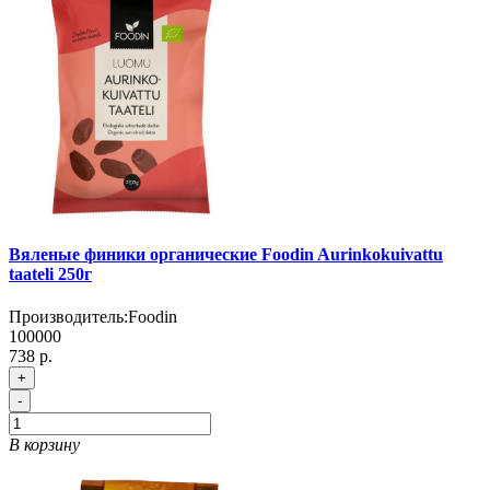
Вяленые финики органические Foodin Aurinkokuivattu
taateli 250г
Производитель:
Foodin
100000
738 р.
+
-
В корзину