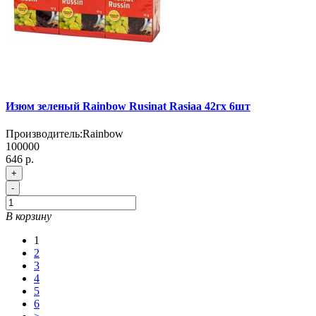
Изюм зеленый Rainbow Rusinat Rasiaa 42гх 6шт
Производитель:
Rainbow
100000
646 р.
+
-
В корзину
1
2
3
4
5
6