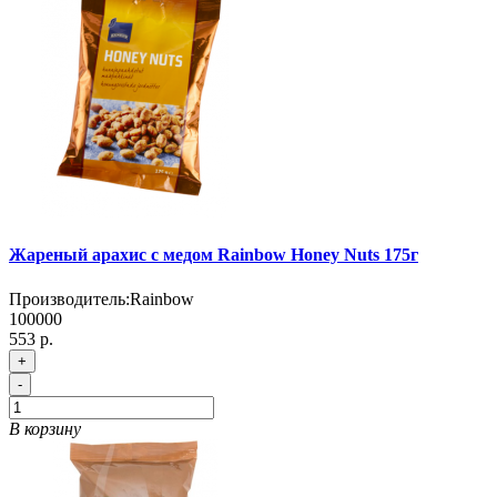
Жареный арахис с медом Rainbow Honey Nuts 175г
Производитель:
Rainbow
100000
553 р.
+
-
В корзину