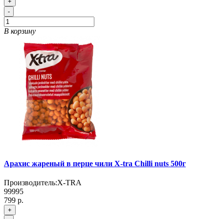
+
-
В корзину
Арахис жареный в перце чили X-tra Chilli nuts 500г
Производитель:
X-TRA
99995
799 р.
+