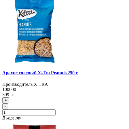
Арахис соленый X-Tra Peanuts 250 г
Производитель:
X-TRA
100000
399 р.
+
-
В корзину