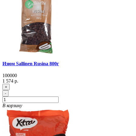
Изюм Sallinen Rusina 800г
100000
1 574 р.
+
-
В корзину