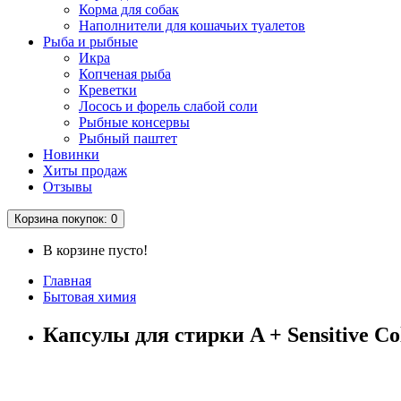
Корма для собак
Наполнители для кошачьих туалетов
Рыба и рыбные
Икра
Копченая рыба
Креветки
Лосось и форель слабой соли
Рыбные консервы
Рыбный паштет
Новинки
Хиты продаж
Отзывы
Корзина
покупок
: 0
В корзине пусто!
Главная
Бытовая химия
Капсулы для стирки A + Sensitive Co