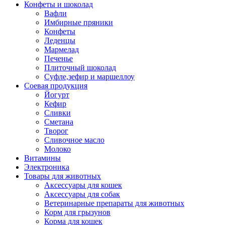
Конфеты и шоколад
Вафли
Имбирные пряники
Конфеты
Леденцы
Мармелад
Печенье
Плиточный шоколад
Суфле,зефир и маршеллоу
Соевая продукция
Йогурт
Кефир
Сливки
Сметана
Творог
Сливочное масло
Молоко
Витамины
Электроника
Товары для животных
Аксессуары для кошек
Аксессуары для собак
Ветеринарные препараты для животных
Корм для грызунов
Корма для кошек