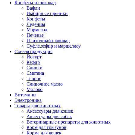
Конфеты и шоколад
Вафли
Имбирные пряники
Конфеты
Леденцы
Мармелад
Печенье
Плиточный шоколад
Суфле,зефир и маршеллоу
Соевая продукция
Йогурт
Кефир
Сливки
Сметана
Творог
Сливочное масло
Молоко
Витамины
Электроника
Товары для животных
Аксессуары для кошек
Аксессуары для собак
Ветеринарные препараты для животных
Корм для грызунов
Корма для кошек