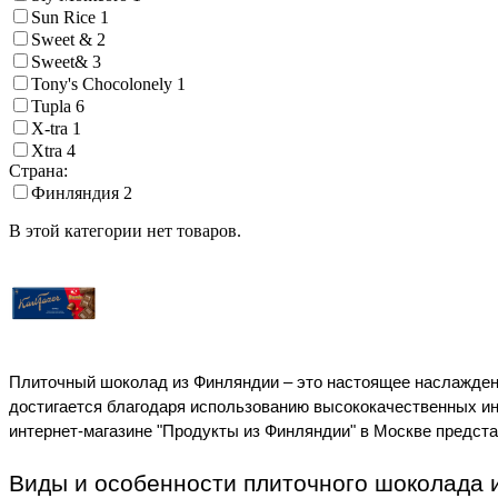
Sun Rice
1
Sweet &
2
Sweet&
3
Tony's Chocolonely
1
Tupla
6
X-tra
1
Xtra
4
Страна:
Финляндия
2
В этой категории нет товаров.
Плиточный шоколад из Финляндии – это настоящее наслаждени
достигается благодаря использованию высококачественных инг
интернет-магазине "Продукты из Финляндии" в Москве предст
Виды и особенности плиточного шоколада 