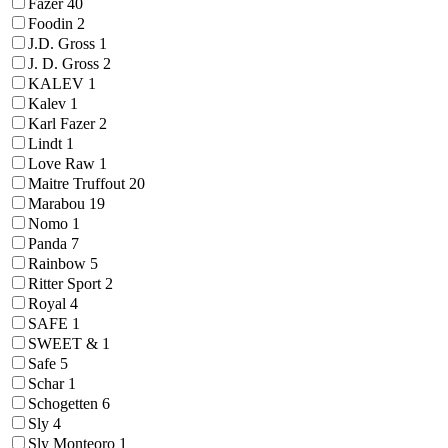
Fazer
40
Foodin
2
J.D. Gross
1
J. D. Gross
2
KALEV
1
Kalev
1
Karl Fazer
2
Lindt
1
Love Raw
1
Maitre Truffout
20
Marabou
19
Nomo
1
Panda
7
Rainbow
5
Ritter Sport
2
Royal
4
SAFE
1
SWEET &
1
Safe
5
Schar
1
Schogetten
6
Sly
4
Sly Monteoro
1