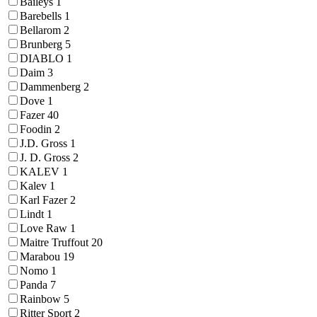
Baileys
1
Barebells
1
Bellarom
2
Brunberg
5
DIABLO
1
Daim
3
Dammenberg
2
Dove
1
Fazer
40
Foodin
2
J.D. Gross
1
J. D. Gross
2
KALEV
1
Kalev
1
Karl Fazer
2
Lindt
1
Love Raw
1
Maitre Truffout
20
Marabou
19
Nomo
1
Panda
7
Rainbow
5
Ritter Sport
2