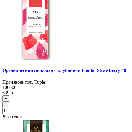
Органический шоколад с клубникой Foodin Strawberry 40 г
Производитель:
Tupla
100000
639 р.
+
-
В корзину