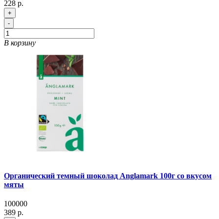
228 р.
+
-
В корзину
Органический темный шоколад Anglamark 100г со вкусом
мяты
100000
389 р.