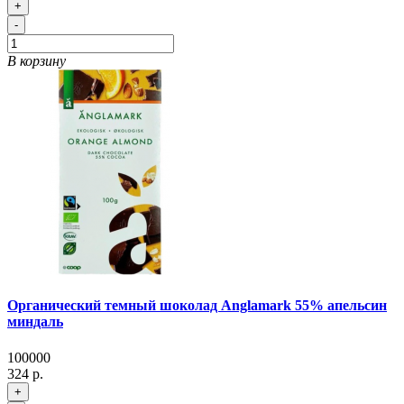
+
-
В корзину
Органический темный шоколад Anglamark 55% апельсин
миндаль
100000
324 р.
+