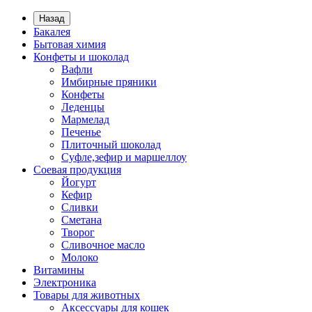
Назад
Бакалея
Бытовая химия
Конфеты и шоколад
Вафли
Имбирные пряники
Конфеты
Леденцы
Мармелад
Печенье
Плиточный шоколад
Суфле,зефир и маршеллоу
Соевая продукция
Йогурт
Кефир
Сливки
Сметана
Творог
Сливочное масло
Молоко
Витамины
Электроника
Товары для животных
Аксессуары для кошек