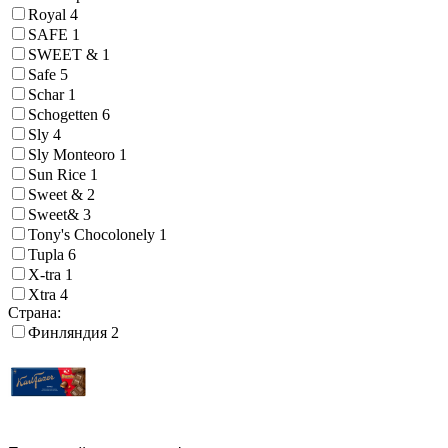
Royal
4
SAFE
1
SWEET &
1
Safe
5
Schar
1
Schogetten
6
Sly
4
Sly Monteoro
1
Sun Rice
1
Sweet &
2
Sweet&
3
Tony's Chocolonely
1
Tupla
6
X-tra
1
Xtra
4
Страна:
Финляндия
2