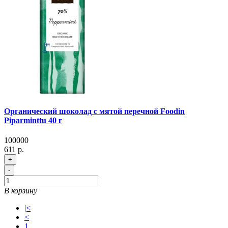
Органический шоколад с мятой перечной Foodin
Piparminttu 40 г
100000
611 р.
+
-
В корзину
|<
<
1