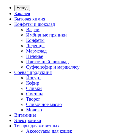
Назад
Бакалея
Бытовая химия
Конфеты и шоколад
Вафли
Имбирные пряники
Конфеты
Леденцы
Мармелад
Печенье
Плиточный шоколад
Суфле,зефир и маршеллоу
Соевая продукция
Йогурт
Кефир
Сливки
Сметана
Творог
Сливочное масло
Молоко
Витамины
Электроника
Товары для животных
Аксессуары для кошек