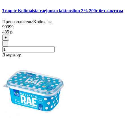
Творог Kotimaista raejuusto laktoositon 2% 200г без лактозы
Производитель:
Kotimaista
99999
485 р.
+
-
В корзину