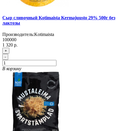
Сыр сливочный Kotimaista Kermajuusto 29% 500г без
лактозы
Производитель:
Kotimaista
100000
1 320 р.
+
-
В корзину