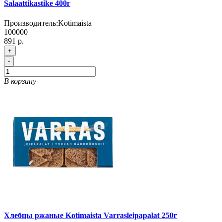
Salaattikastike 400г
Производитель:
Kotimaista
100000
891 р.
+
-
В корзину
Хлебцы ржаные Kotimaista Varrasleipapalat 250г