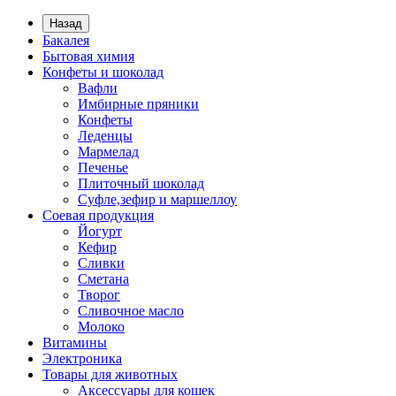
Назад
Бакалея
Бытовая химия
Конфеты и шоколад
Вафли
Имбирные пряники
Конфеты
Леденцы
Мармелад
Печенье
Плиточный шоколад
Суфле,зефир и маршеллоу
Соевая продукция
Йогурт
Кефир
Сливки
Сметана
Творог
Сливочное масло
Молоко
Витамины
Электроника
Товары для животных
Аксессуары для кошек