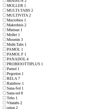
MINISUN
2
MOLLER
1
MULTI-TABS
2
MULTIVITA
2
Macrobios
1
Makrobios
2
Minisun
1
Moller
1
Moomin
3
Multi-Tabs
1
PAMOL
1
PAMOL F
1
PANADOL
4
PROBIOOTTIPLUS
1
Pamol
1
Pegorion
1
RELA
7
Rainbow
1
Sana-Sol
1
Sana-sol
8
Teho
1
Vitatabs
2
orion
2