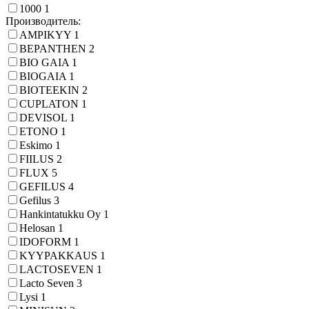
1000
1
Производитель:
AMPIKYY
1
BEPANTHEN
2
BIO GAIA
1
BIOGAIA
1
BIOTEEKIN
2
CUPLATON
1
DEVISOL
1
ETONO
1
Eskimo
1
FIILUS
2
FLUX
5
GEFILUS
4
Gefilus
3
Hankintatukku Oy
1
Helosan
1
IDOFORM
1
KYYPAKKAUS
1
LACTOSEVEN
1
Lacto Seven
3
Lysi
1