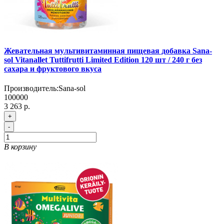
Жевательная мультивитаминная пищевая добавка Sana-
sol Vitanallet Tuttifrutti Limited Edition 120 шт / 240 г без
сахара и фруктового вкуса
Производитель:
Sana-sol
100000
3 263 р.
+
-
В корзину