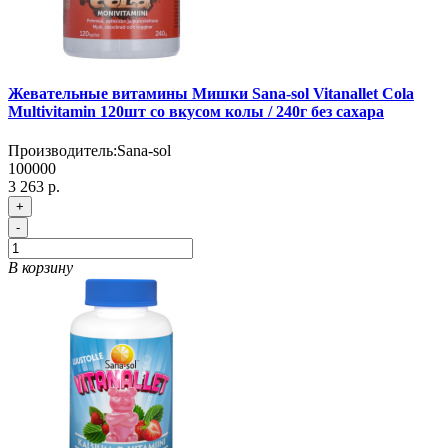
Жевательные витамины Мишки Sana-sol Vitanallet Cola
Multivitamin 120шт со вкусом колы / 240г без сахара
Производитель:
Sana-sol
100000
3 263 р.
+
-
В корзину