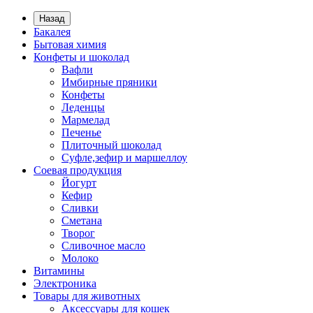
Назад
Бакалея
Бытовая химия
Конфеты и шоколад
Вафли
Имбирные пряники
Конфеты
Леденцы
Мармелад
Печенье
Плиточный шоколад
Суфле,зефир и маршеллоу
Соевая продукция
Йогурт
Кефир
Сливки
Сметана
Творог
Сливочное масло
Молоко
Витамины
Электроника
Товары для животных
Аксессуары для кошек