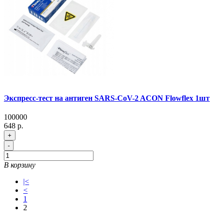
Экспресс-тест на антиген SARS-CoV-2 ACON Flowflex 1шт
100000
648 р.
+
-
В корзину
|<
<
1
2